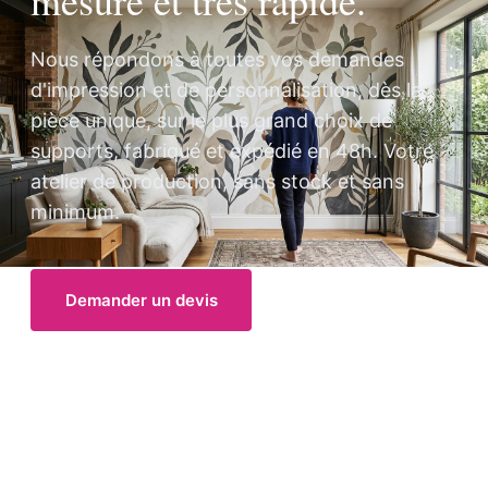
mesure et très rapide.
Nous répondons à toutes vos demandes
d'impression et de personnalisation, dès la
pièce unique, sur le plus grand choix de
supports, fabriqué et expédié en 48h. Votre
atelier de production, sans stock et sans
minimum.
Demander un devis
Voir ce qu'on fait pour vous